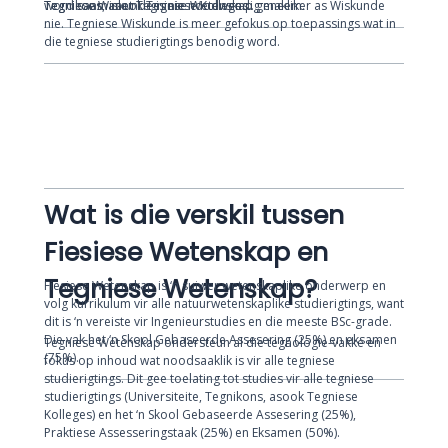
Tegnikons, asook Tegniese Kolleges..
word saam met Tegniese Wetenskap geneem.
Tegniese Wiskunde is nie noodwendig makliker as Wiskunde
nie. Tegniese Wiskunde is meer gefokus op toepassings wat in
die tegniese studierigtings benodig word.
Wat is die verskil tussen
Fiesiese Wetenskap en
Tegniese Wetenskap?
Fiesiese Wetenskap is ‘n suiwer wetenskaplike onderwerp en
volg kurrikulum vir alle natuurwetenskaplike studierigtings, want
dit is ‘n vereiste vir Ingenieurstudies en die meeste BSc-grade.
Die vak het ‘n Skool Gebaseerde Assesering (25%) en eksamen
Tegniese Wetenskap ondersteun al die tegnologie-vakke en
(75%).
fokus op inhoud wat noodsaaklik is vir alle tegniese
studierigtings. Dit gee toelating tot studies vir alle tegniese
studierigtings (Universiteite, Tegnikons, asook Tegniese
Kolleges) en het ‘n Skool Gebaseerde Assesering (25%),
Praktiese Assesseringstaak (25%) en Eksamen (50%).