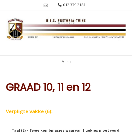
Skip
012 379 2181
to
content
Menu
GRAAD 10, 11 en 12
Verpligte vakke (6):
Taal (2) – Twee kombinasies waarvan 1 gekies moet word.